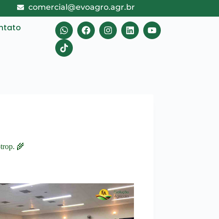
comercial@evoagro.agr.br
ntato
trop. 🌾