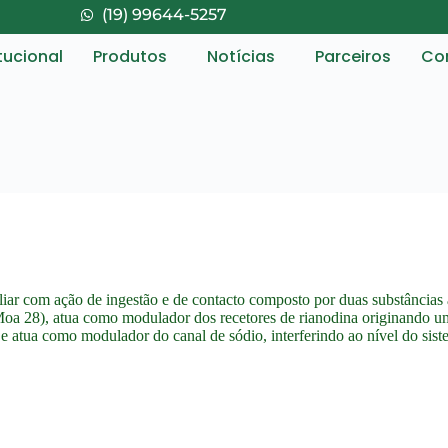
(19) 99644-5257
itucional
Produtos
Notícias
Parceiros
Co
 com ação de ingestão e de contacto composto por duas substâncias ati
AC Moa 28), atua como modulador dos recetores de rianodina originand
e atua como modulador do canal de sódio, interferindo ao nível do sist