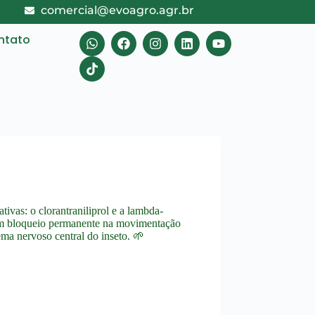
comercial@evoagro.agr.br
ntato
vas: o clorantraniliprol e a lambda-
o um bloqueio permanente na movimentação
ema nervoso central do inseto. 🌱