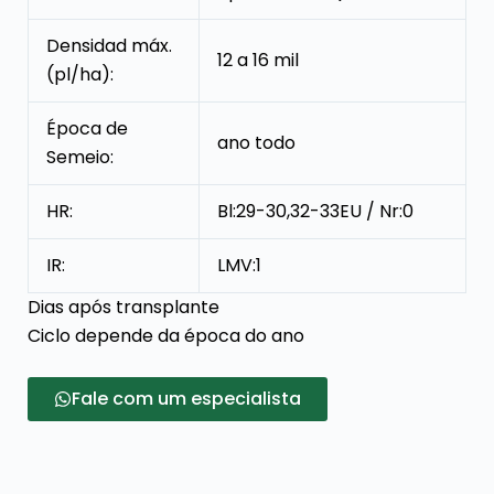
Densidad máx.
12 a 16 mil
(pl/ha):
Época de
ano todo
Semeio:
HR:
Bl:29-30,32-33EU / Nr:0
IR:
LMV:1
Dias após transplante
Ciclo depende da época do ano
Fale com um especialista