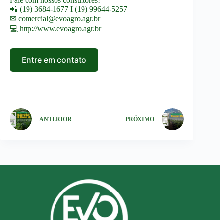
Fale com nossos consultores!
📲 (19) 3684-1677 I (19) 99644-5257
✉
comercial@evoagro.agr.br
💻
http://www.evoagro.agr.br
Entre em contato
ANTERIOR
PRÓXIMO